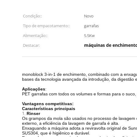
Condição::
Novo
Tipo de empacotamento::
garrafas
Alimentação::
5.5Kw
máquinas de enchimento
Destacar:
máquina de enchimento líquida da máquina de engarrafame
monoblock 3-in-1 de enchimento, combinado com a enxagua
bases da tecnologia avançada da introdução, da digestão e
Aplicações
:
PET garrafas com todos os volumes e formas para o suco, o 
Vantagens competitivas:
Características principais
1.
Rinser
Os grampos da mola são usados no processo de lavagem da 
externo, a eficiência da lavagem de garrafa é alta.
Enxaguando a máquina adota a reviravolta original de Sun
SUS304, que é higiênico e durável.