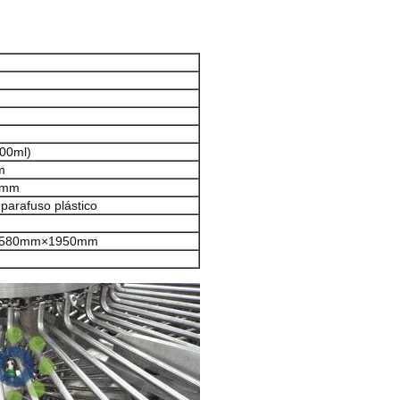
00ml)
m
0mm
parafuso plástico
580mm×1950mm