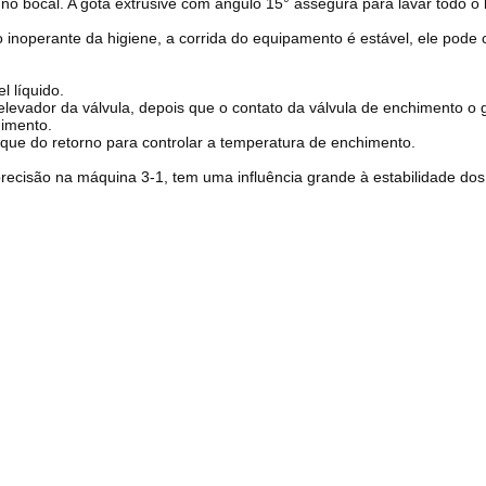
no bocal. A gota extrusive com ângulo 15° assegura para lavar todo o 
 inoperante da higiene, a corrida do equipamento é estável, ele pode c
l líquido.
elevador da válvula, depois que o contato da válvula de enchimento o 
himento.
que do retorno para controlar a temperatura de enchimento.
ecisão na máquina 3-1, tem uma influência grande à estabilidade dos