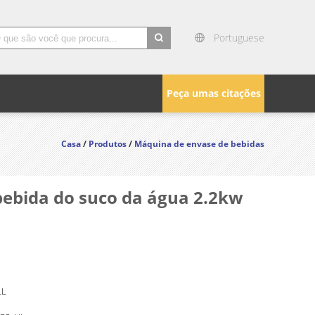
Portuguese
search
Peça umas citações
Casa
/
Produtos
/
Máquina de envase de bebidas
ebida do suco da água 2.2kw
LL