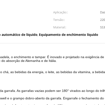
Aplicação::
Das
Tensão::
22
Material::
SS3
 automático de líquido
Equipamento de enchimento líquido
,
nto da bebida do suco da água 2.2kw
dela, o enchimento e tampar. É inovado e projetado na exigência de 
 do absorção de Alemanha e de Itália.
chá, as bebidas da energia, o leite, as bebidas da vitamina, a bebida 
garrafa. As garrafas vazias podem ser 180° virados ao longo do trilh
swell e o grampo dobro-aberto da garrafa. Engarrafe o fechamento do 