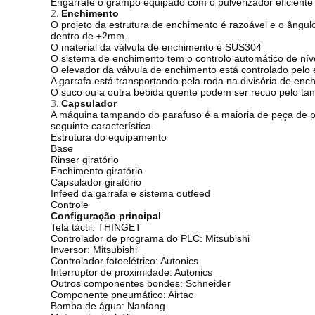
Engarrafe o grampo equipado com o pulverizador eficiente 
2.
Enchimento
O projeto da estrutura de enchimento é razoável e o ângulo
dentro de ±2mm.
O material da válvula de enchimento é SUS304
O sistema de enchimento tem o controlo automático de níve
O elevador da válvula de enchimento está controlado pelo 
A garrafa está transportando pela roda na divisória de enc
O suco ou a outra bebida quente podem ser recuo pelo tan
3.
Capsulador
A máquina tampando do parafuso é a maioria de peça de pr
seguinte característica.
Estrutura do equipamento
Base
Rinser giratório
Enchimento giratório
Capsulador giratório
Infeed da garrafa e sistema outfeed
Controle
Configuração principal
Tela táctil: THINGET
Controlador de programa do PLC: Mitsubishi
Inversor: Mitsubishi
Controlador fotoelétrico: Autonics
Interruptor de proximidade: Autonics
Outros componentes bondes: Schneider
Componente pneumático: Airtac
Bomba de água: Nanfang