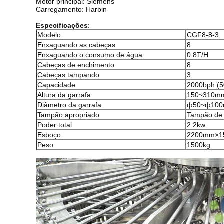
Motor principal: Siemens
Carregamento: Harbin
Especificações
:
Modelo
CGF8-8-3
Enxaguando as cabeças
8
Enxaguando o consumo de água
0.8T/H
Cabeças de enchimento
8
Cabeças tampando
3
Capacidade
2000bph (5
Altura da garrafa
150~310m
Diâmetro da garrafa
ф50~ф10
Tampão apropriado
Tampão de 
Poder total
2.2kw
Esboço
2200mm×1
Peso
1500kg