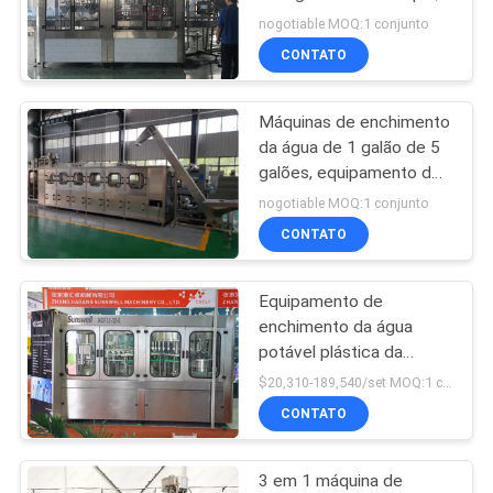
equipamento de
nogotiable MOQ:1 conjunto
engarrafamento da água
MAPA
CONTATO
DO
Máquinas de enchimento
SITE
da água de 1 galão de 5
galões, equipamento de
engarrafamento da água
PRIVACY
nogotiable MOQ:1 conjunto
da pequena escala
CONTATO
POLICY
Equipamento de
enchimento da água
potável plástica da
garrafa, máquina de
$20,310-189,540/set MOQ:1 conjunto
embalagem da garrafa
CONTATO
de água
3 em 1 máquina de