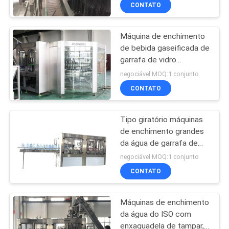
FÁBRICA
CONTATO
Máquina de enchimento
CONTROLE
de bebida gaseificada de
DA
garrafa de vidro
QUALIDADE
engarrafamento
negociável MOQ:1 conjunto
equipamento 5, 000BPH
CONTATO
(500 ml)
CONTACTE-
Tipo giratório máquinas
NOS
de enchimento grandes
da água de garrafa de
NOTÍCIA
5L, equipamento do
negociável MOQ:1 conjunto
engarrafamento de água
CONTATO
PEÇA
Máquinas de enchimento
UMAS
da água do ISO com
CITAÇÕES
enxaguadela de tampar,