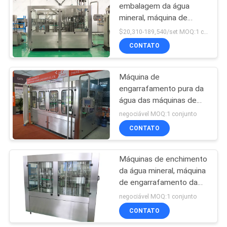
embalagem da água
mineral, máquina de
engarrafamento pura da
$20,310-189,540/set MOQ:1 conjunto
água potável
CONTATO
Máquina de
engarrafamento pura da
água das máquinas de
enchimento da água
negociável MOQ:1 conjunto
mineral do ISO do GV do
CONTATO
CE
Máquinas de enchimento
da água mineral, máquina
de engarrafamento da
água para a linha de
negociável MOQ:1 conjunto
produção completa
CONTATO