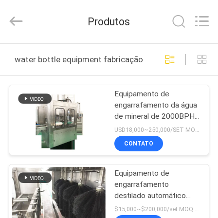
2026
Zhangjiagang
Sunswell
Produtos
Machinery
Co.,
Ltd..
All
Rights
CASA
Reserved.
water bottle equipment fabricação online
PRODUTOS
Equipamento de
engarrafamento da água
VÍDEOS
de mineral de 2000BPH
7L para o enchimento do
USD18,000~250,000/SET MOQ:1 grupo
galão
SOBRE
CONTATO
NÓS
Equipamento de
engarrafamento
EXCURSÃO
destilado automático
DA
elétrico da água 20L
$15,000~$200,000/set MOQ:1 grupo