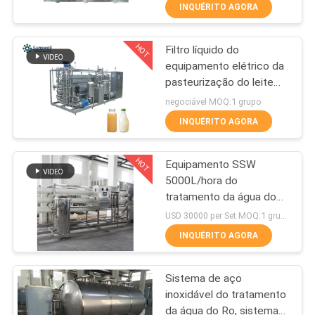
FÁBRICA
INQUÉRITO AGORA
HOT
Filtro líquido do
CONTROLE
94
equipamento elétrico da
DA
pasteurização do leite
Carbonatadas,
QUALIDADE
SS304
negociável MOQ:1 grupo
máquina de
INQUÉRITO AGORA
enchimento
CONTACTE-
HOT
Equipamento SSW
NOS
5000L/hora do
tratamento da água do
92
NOTÍCIA
RO 2000kg de aço
USD 30000 per Set MOQ:1 grupo
inoxidável
Máquina de
INQUÉRITO AGORA
PEÇA
enchimento de água
Sistema de aço
UMAS
de 5 galões
inoxidável do tratamento
CITAÇÕES
da água do Ro, sistema