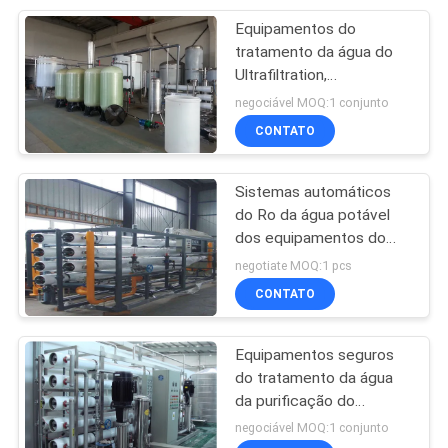
Equipamentos do
22
tratamento da água do
Máquina de
Ultrafiltration,
equipamento de
negociável MOQ:1 conjunto
enchimento de
processamento da água
CONTATO
pistão
Sistemas automáticos
do Ro da água potável
dos equipamentos do
54
tratamento da água do
negotiate MOQ:1 pcs
Máquina
filtro em caixa
CONTATO
automática para
Equipamentos seguros
moldagem por
do tratamento da água
da purificação do
sopro
Ultrafiltration/planta de
negociável MOQ:1 conjunto
SS304