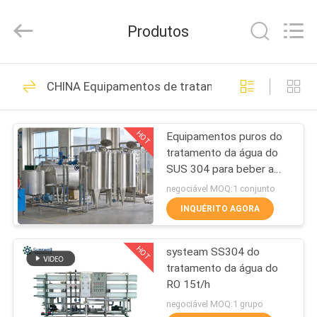
2026
Zhangjiagang
Sunswell
Produtos
Machinery
Co.,
Ltd..
All
Rights
CASA
91
Reserved.
CHINA Equipamentos de tratamento de água
Máquina de envase
PRODUTOS
de bebidas
HOT
Equipamentos puros do
tratamento da água do
VÍDEOS
SUS 304 para beber a
produção da água
negociável MOQ:1 conjunto
mineral
SOBRE
INQUÉRITO AGORA
248
NÓS
Máquinas de
HOT
systeam SS304 do
tratamento da água do
EXCURSÃO
enchimento de água
RO 15t/h
DA
negociável MOQ:1 grupo