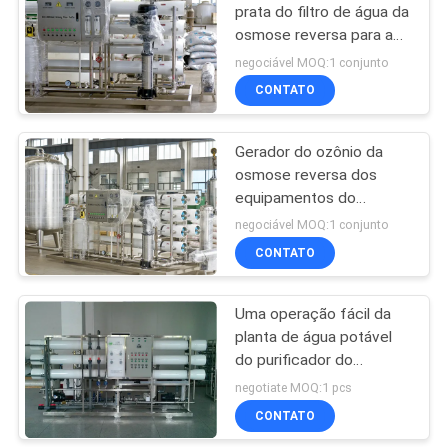
prata do filtro de água da
osmose reversa para a
120
bebida ou a empresa
negociável MOQ:1 conjunto
alimentar
Máquina de
CONTATO
enchimento do suco
Gerador do ozônio da
osmose reversa dos
equipamentos do
tratamento da água do
negociável MOQ:1 conjunto
RO do CE/GV
CONTATO
161
Equipamento de
Uma operação fácil da
planta de água potável
embalagem do
do purificador do
psiquiatra
sistema do filtro de água
negotiate MOQ:1 pcs
do Ro da fase
CONTATO