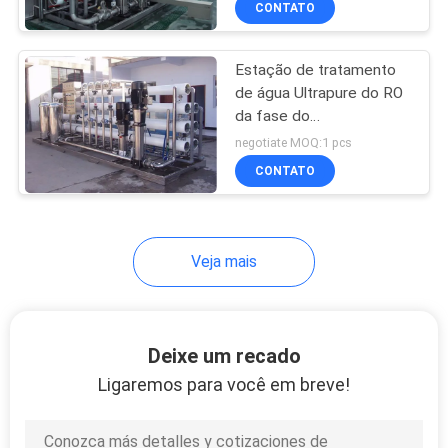
CONTATO
76
Frasco máquina de
Estação de tratamento
rotulagem
de água Ultrapure do RO
da fase do
abastecimento de água
negotiate MOQ:1 pcs
dois com o cartucho do
CONTATO
carbono da areia
18
Veja mais
Garrafa de
Preformas PET
Deixe um recado
Ligaremos para você em breve!
87