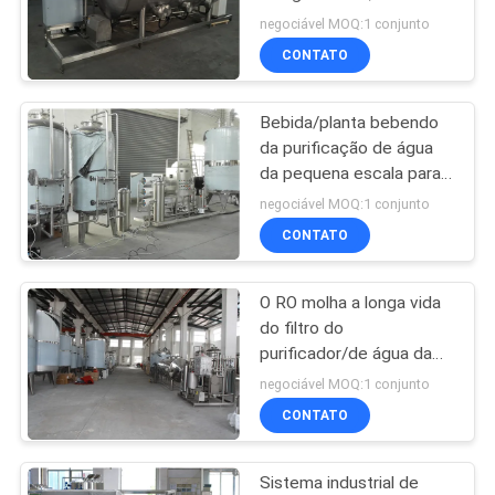
da filtragem da água da
negociável MOQ:1 conjunto
osmose reversa
MAPA
CONTATO
74
DO
Combiblock
Bebida/planta bebendo
SITE
da purificação de água
tampando de
da pequena escala para
o tratamento da água
PRIVACY
enchimento de
negociável MOQ:1 conjunto
puro
CONTATO
POLICY
sopro
O RO molha a longa vida
48
do filtro do
Alumínio pode
purificador/de água da
indústria equipamentos
negociável MOQ:1 conjunto
máquina de
do tratamento da água
CONTATO
enchimento
Sistema industrial de