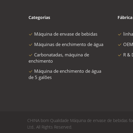
Categorias
Fábrica
Máquina de envase de bebidas
linh
Máquinas de enchimento de água
OEM
Carbonatadas, máquina de
R & 
enchimento
Máquina de enchimento de água
de 5 galões
CHINA bom Qualidade Máquina de envase de bebidas for
Ltd.. All Rights Reserved.