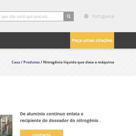
Portuguese
search
Peça umas citações
Casa
/
Produtos
/ Nitrogênio líquido que dosa a máquina
De alumínio contínuo enlata o
recipiente do doseador do nitrogênio
líquido
contacto