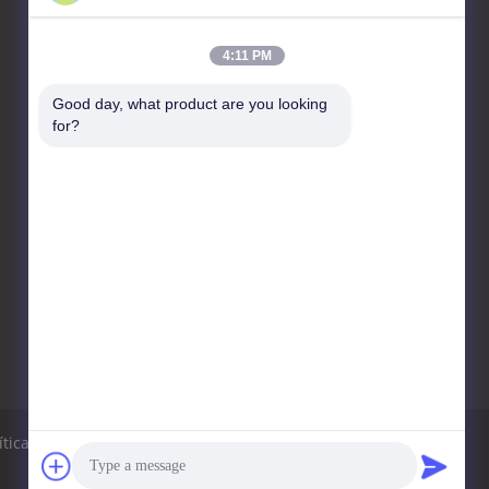
4:11 PM
Fale Conosco
Good day, what product are you looking 
Zhangjiagang Sunswell
for?
Machinery Co., Ltd.
A2 Dongjiu Industrial Park,
30 East Jintang Road,
Tangshi, Zhangjiagang,
Jiangsu 215600, China
86--13921964455
info@sunswell.com
ítica de Privacidade
Mapa do Site
Site para celular