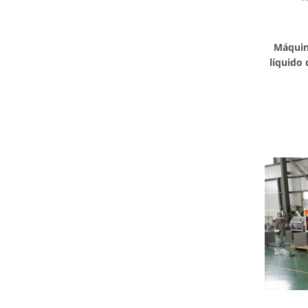
Máquin
líquido 
enc