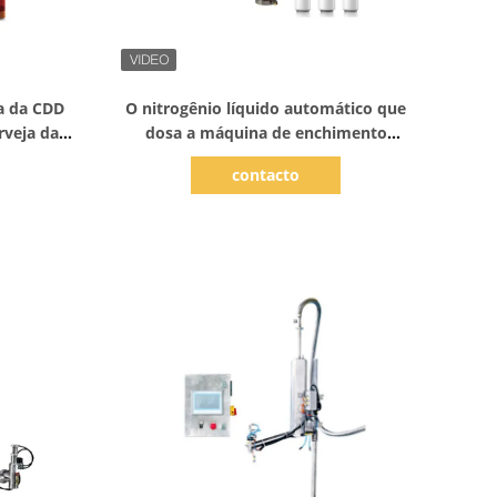
Mostrar detalhes
da da CDD
O nitrogênio líquido automático que
rveja da
dosa a máquina de enchimento
300CPM carbonatou a água da bebida
contacto