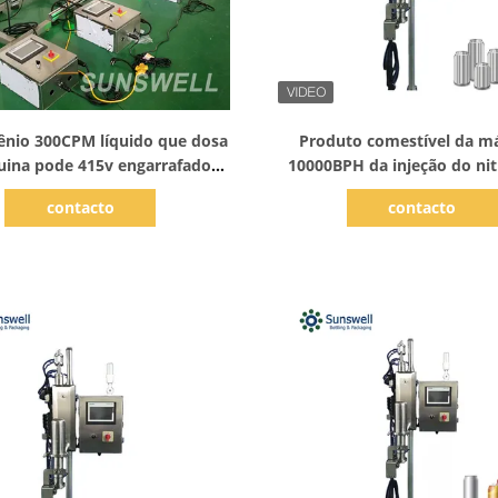
Mostrar detalhes
Mostrar detalhes
ênio 300CPM líquido que dosa
Produto comestível da m
ina pode 415v engarrafado
10000BPH da injeção do ni
ara o leite Juice Water
líquido de lata de alumínio pa
contacto
contacto
de colocação em lat