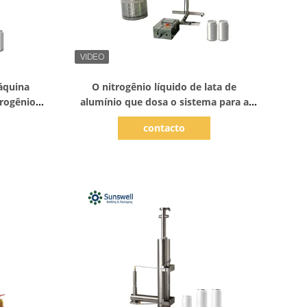
Mostrar detalhes
áquina
O nitrogênio líquido de lata de
trogênio
alumínio que dosa o sistema para a
ra a linha
bebida pode a máquina de
contacto
as
enchimento 36000 BPH