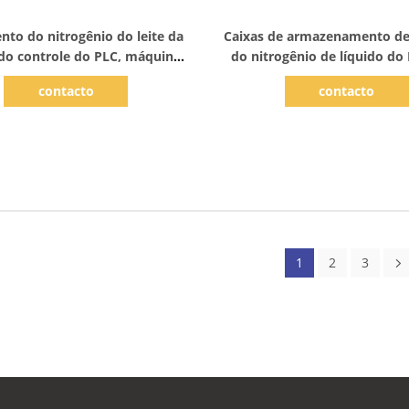
Mostrar detalhes
Mostrar detalhes
nto do nitrogênio do leite da
Caixas de armazenamento de
do controle do PLC, máquina
do nitrogênio de líquido do
himento do ar do nitrogênio
litros
contacto
contacto
sem Frost
1
2
3