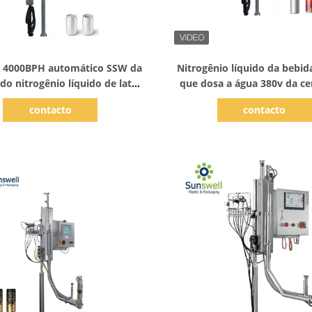
Mostrar detalhes
Mostrar detalhes
 4000BPH automático SSW da
Nitrogênio líquido da bebi
 do nitrogênio líquido de lata
que dosa a água 380v da ce
de alumínio - 600
máquina
contacto
contacto