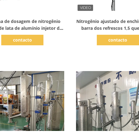
Mostrar detalhes
Mostrar detalhes
a de dosagem de nitrogênio
Nitrogênio ajustado de ench
de lata de alumínio injetor de
barra dos refrescos 1,5 qu
himento automático para
máquina
contacto
contacto
refrigerantes