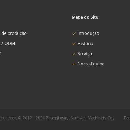
Mapa do Site
a de produção
Introdução
 / ODM
História
D
Serviço
Nossa Equipe
necedor. © 2012 - 2026 Zhangjiagang Sunswell Machinery Co.,
Pol