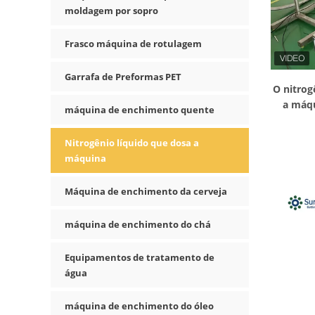
moldagem por sopro
Frasco máquina de rotulagem
Garrafa de Preformas PET
O nitrog
a máqu
máquina de enchimento quente
p
Nitrogênio líquido que dosa a
máquina
Máquina de enchimento da cerveja
máquina de enchimento do chá
Equipamentos de tratamento de
água
máquina de enchimento do óleo