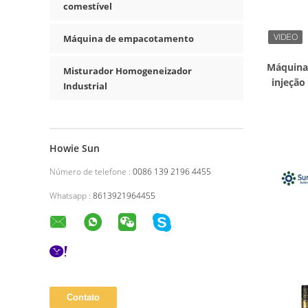
comestível
Máquina de empacotamento
Máquina
Misturador Homogeneizador
injeção
Industrial
Howie Sun
Número de telefone :
0086 139 2196 4455
Whatsapp :
8613921964455