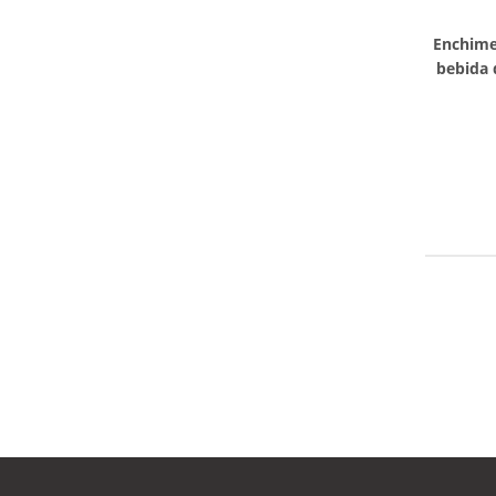
Enchime
bebida 
de enc