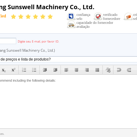
ng Sunswell Machinery Co., Ltd.
confiança
verificado
cr
fied
selo
fornecedore
se
capacidade do fornecedor
avaliação
email
Digite seu E-mail, por favor ID.
ang Sunswell Machinery Co., Ltd.)
ers.