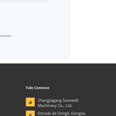
rnecedor.
Fale Conosco
Zhangjiagang Sunswell
Machinery Co., Ltd.
Estrada de Dongli, Donglai,