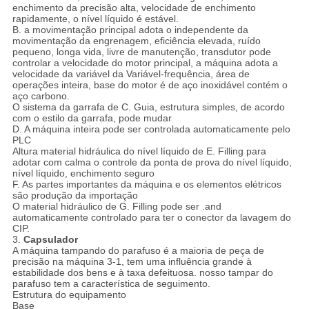
enchimento da precisão alta, velocidade de enchimento
rapidamente, o nível líquido é estável.
B. a movimentação principal adota o independente da
movimentação da engrenagem, eficiência elevada, ruído
pequeno, longa vida, livre de manutenção, transdutor pode
controlar a velocidade do motor principal, a máquina adota a
velocidade da variável da Variável-frequência, área de
operações inteira, base do motor é de aço inoxidável contém o
aço carbono.
O sistema da garrafa de C. Guia, estrutura simples, de acordo
com o estilo da garrafa, pode mudar
D. A máquina inteira pode ser controlada automaticamente pelo
PLC
Altura material hidráulica do nível líquido de E. Filling para
adotar com calma o controle da ponta de prova do nível líquido,
nível líquido, enchimento seguro
F. As partes importantes da máquina e os elementos elétricos
são produção da importação
O material hidráulico de G. Filling pode ser .and
automaticamente controlado para ter o conector da lavagem do
CIP.
3.
Capsulador
A máquina tampando do parafuso é a maioria de peça de
precisão na máquina 3-1, tem uma influência grande à
estabilidade dos bens e à taxa defeituosa. nosso tampar do
parafuso tem a característica de seguimento.
Estrutura do equipamento
Base