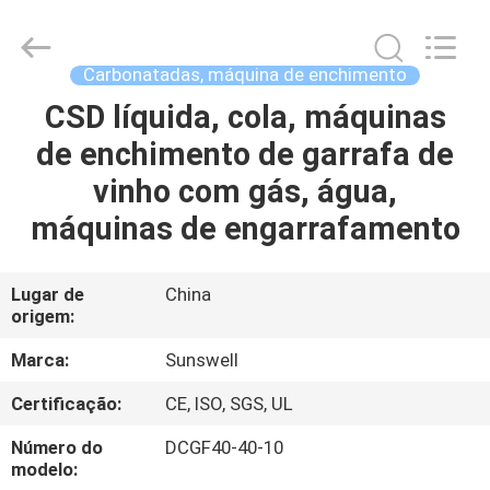
2026
Zhangjiagang
Sunswell
Machinery
Co.,
Carbonatadas, máquina de enchimento
Ltd..
All
Rights
CSD líquida, cola, máquinas
CASA
Reserved.
de enchimento de garrafa de
PRODUTOS
vinho com gás, água,
máquinas de engarrafamento
VÍDEOS
Lugar de
China
origem:
SOBRE
NÓS
Marca:
Sunswell
Certificação:
CE, ISO, SGS, UL
EXCURSÃO
Número do
DCGF40-40-10
DA
modelo: