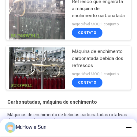
Refresco que engarrafa
a máquina de
enchimento carbonatada
negociável MOQ:1 conjunto
CONTATO
Máquina de enchimento
carbonatada bebida dos
refrescos
negociável MOQ:1 conjunto
CONTATO
Carbonatadas, máquina de enchimento
Máquinas de enchimento de bebidas carbonatadas rotativas
de desempenho estável
Mr.Howie Sun
Máquina automática de alta velocidade 3 em 1 bebida a gás