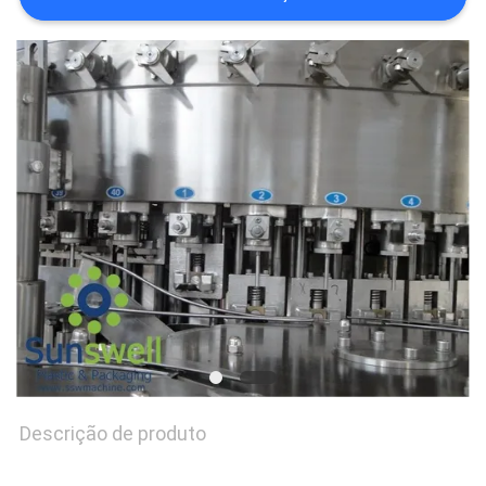
MAPA
DO
SITE
PRIVACY
POLICY
Descrição de produto
CDD líquida, cola, máquinas de enchimento carbonatadas da
garrafa de vinho, maquinaria do engarrafamento de água