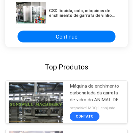
CSD líquida, cola, máquinas de
enchimento de garrafa de vinho
com gás, água, máquinas de
engarrafamento
Continue
Top Produtos
Máquina de enchimento
carbonatada da garrafa
de vidro do ANIMAL DE
ESTIMAÇÃO
negociável MOQ:1 conjunto
CONTATO