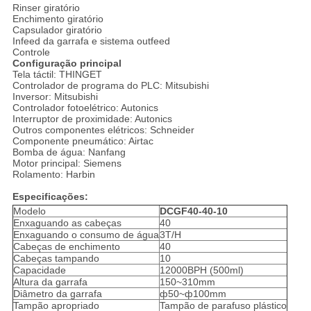
Rinser giratório
Enchimento giratório
Capsulador giratório
Infeed da garrafa e sistema outfeed
Controle
Configuração principal
Tela táctil: THINGET
Controlador de programa do PLC: Mitsubishi
Inversor: Mitsubishi
Controlador fotoelétrico: Autonics
Interruptor de proximidade: Autonics
Outros componentes elétricos: Schneider
Componente pneumático: Airtac
Bomba de água: Nanfang
Motor principal: Siemens
Rolamento: Harbin
Especificações:
Modelo
DCGF40-40-10
Enxaguando as cabeças
40
Enxaguando o consumo de água
3T/H
Cabeças de enchimento
40
Cabeças tampando
10
Capacidade
12000BPH (500ml)
Altura da garrafa
150~310mm
Diâmetro da garrafa
ф50~ф100mm
Tampão apropriado
Tampão de parafuso plástico