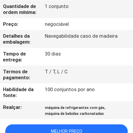
FÁBRICA
Quantidade de
1 conjunto
ordem mínima:
CONTROLE
Preço:
negociável
DA
Detalhes da
Navegabilidade caso de madeira
QUALIDADE
embalagem:
Tempo de
30 dias
entrega:
CONTACTE-
NOS
Termos de
T / T, L / C
pagamento:
Habilidade da
100 conjuntos por ano
NOTÍCIA
fonte:
Realçar:
,
máquina de refrigerantes com gás
PEÇA
máquina de bebidas carbonatadas
UMAS
CITAÇÕES
MELHOR PREÇO