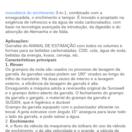
monoblock do enchimento
3-in-1, combinado com a
enxaguadela, o enchimento e tampar. É inovado e projetado na
exigência de refrescos e da água de soda carbonatados, com
base na tecnologia avançada da introdução, da digestão e do
absorção de Alemanha e de Itália.
Aplicações:
Garrafas do ANIMAL DE ESTIMAÇÃO com todos os volumes e
formas para as bebidas carbonatadas, CDD, cola, água de soda,
bebidas da energia, kvass, cerveja, etc.
Características principais
1. Rinser
Os grampos da mola são usados no processo de lavagem da
garrafa. As garrafas vazias podem ser 180° virados ao longo do
trilho de transtorte. Há duas vezes de interno e a lavagem
externo, a eficiência da lavagem de garrafa é alta.
Enxaguando a máquina adota a reviravolta original de Sunswell
e o grampo dobro-aberto da garrafa. O fechamento do grampo
da garrafa o gargalo, o material do grampo da garrafa é
SUS304, que é higiênico e durável.
Grampo da garrafa equipado com o pulverizador eficiente no
bocal. A gota extrusive com ângulo 15° assegura para lavar todo
o lado da garrafa, e pode salvar a água.
2.
Enchimento
A. o fluxo da válvula da maquinaria da isóbara do uso da válvula
de enchimento, o de alta velocidade e o grande, a válvula de