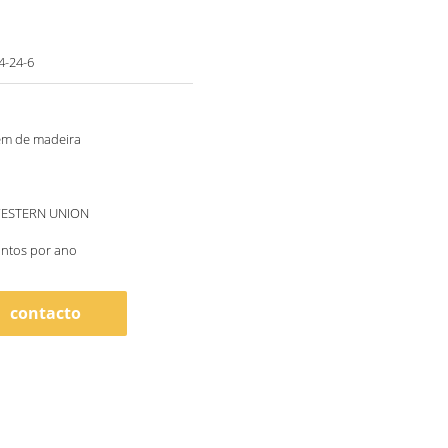
-24-6
m de madeira
 WESTERN UNION
untos por ano
contacto