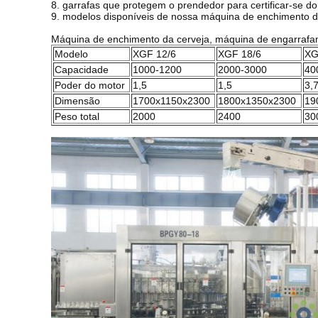
8. garrafas que protegem o prendedor para certificar-se 
9. modelos disponíveis de nossa máquina de enchimento 
Máquina de enchimento da cerveja, máquina de engarrafa
Modelo
XGF 12/6
XGF 18/6
XG
Capacidade
1000-1200
2000-3000
40
Poder do motor
1,5
1,5
3,
Dimensão
1700x1150x2300
1800x1350x2300
19
Peso total
2000
2400
30