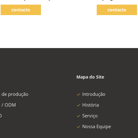
de enchimento
6000BPH, carbonatou o en
contacto
contacto
da bebida
Mapa do Site
a de produção
Introdução
 / ODM
História
D
Serviço
Nossa Equipe