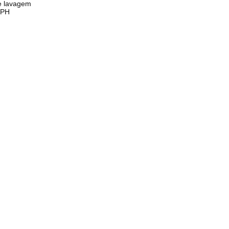
de lavagem
BPH