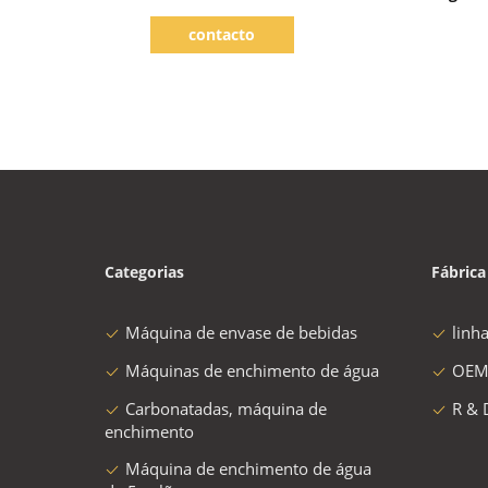
enchimento de lata da cerveja da
contacto
garrafa de vidro
Categorias
Fábrica
Máquina de envase de bebidas
linh
Máquinas de enchimento de água
OEM
Carbonatadas, máquina de
R & 
enchimento
Máquina de enchimento de água