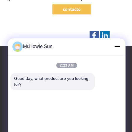
chimento
Beer Bottle Filler giratório
contacto
Mr.Howie Sun
2:23 AM
Fale Conosco
Good day, what product are you looking 
for?
Zhangjiagang Sunswell
Machinery Co., Ltd.
Estrada de Dongli, Donglai,
Zhangjiagang, Jiangsu
215600, China
86--13921964455