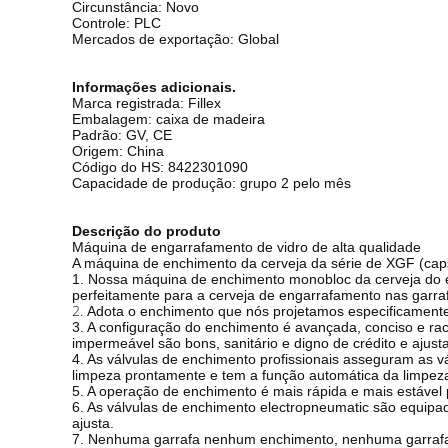
Circunstância: Novo
Controle: PLC
Mercados de exportação: Global
Informações adicionais.
Marca registrada: Fillex
Embalagem: caixa de madeira
Padrão: GV, CE
Origem: China
Código do HS: 8422301090
Capacidade de produção: grupo 2 pelo mês
Descrição do produto
Máquina de engarrafamento de vidro de alta qualidade
A máquina de enchimento da cerveja da série de XGF (cap
1. Nossa máquina de enchimento monobloc da cerveja do es
perfeitamente para a cerveja de engarrafamento nas garra
2.
Adota o enchimento que nós projetamos especificament
3. A configuração do enchimento é avançada, conciso e rac
impermeável são bons, sanitário e digno de crédito e ajust
4. As válvulas de enchimento profissionais asseguram as vál
limpeza prontamente e tem a função automática da limpez
5. A operação de enchimento é mais rápida e mais estável
6. As válvulas de enchimento electropneumatic são equipa
ajusta.
7. Nenhuma garrafa nenhum enchimento, nenhuma garra