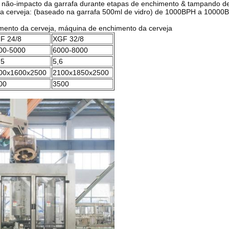
do não-impacto da garrafa durante etapas de enchimento & tampando 
da cerveja: (baseado na garrafa 500ml de vidro) de 1000BPH a 10000
mento da cerveja, máquina de enchimento da cerveja
F 24/8
XGF 32/8
00-5000
6000-8000
75
5,6
00x1600x2500
2100x1850x2500
00
3500