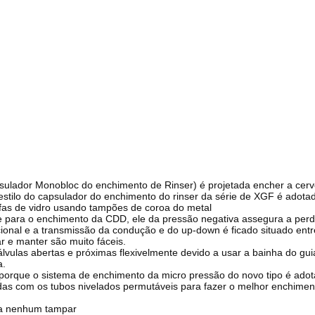
sulador Monobloc do enchimento de Rinser) é projetada encher a cerv
tilo do capsulador do enchimento do rinser da série de XGF é adotad
fas de vidro usando tampões de coroa do metal
e para o enchimento da CDD, ele da pressão negativa assegura a per
ional e a transmissão da condução e do up-down é ficado situado entre 
ar e manter são muito fáceis.
vulas abertas e próximas flexivelmente devido a usar a bainha do guia. 
a.
 porque o sistema de enchimento da micro pressão do novo tipo é adot
das com os tubos nivelados permutáveis para fazer o melhor enchiment
fa nenhum tampar