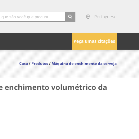
Portuguese
search
Peça umas citações
Casa
/
Produtos
/
Máquina de enchimento da cerveja
e enchimento volumétrico da