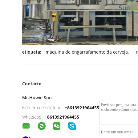
etiqueta:
máquina de engarrafamento da cerveja
,
Contacto
Mr.Howie Sun
Número de telefone :
+8613921964455
Whatsapp :
+
8613921964455