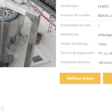
Certificação:
CE&ISO
Número do modelo:
BDXGFL24
Quantidade de ordem
1
mínima:
Detalhes da
embalage
embalagem:
Tempo de entrega:
7 dias
Termos de pagamento:
T/T, LC,
Habilidade da fonte:
100 conj
Melhor preço