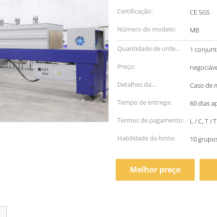
Certificação:
CE SGS
Número do modelo:
MB
Quantidade de ordem
1 conjun
mínima:
Preço:
negociáve
Detalhes da
Caso de 
embalagem:
Tempo de entrega:
60 dias a
Termos de pagamento:
L / C, T / T
Habilidade da fonte:
10 grupo
Melhor preço