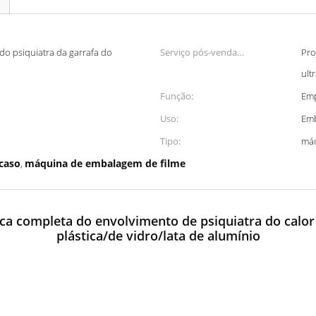
 psiquiatra da garrafa do
Serviço pós-venda
Pro
proporcionado:
ult
Função:
Emp
Uso:
Emb
Tipo:
má
caso
máquina de embalagem de filme
,
 completa do envolvimento de psiquiatra do calor d
plástica/de vidro/lata de alumínio