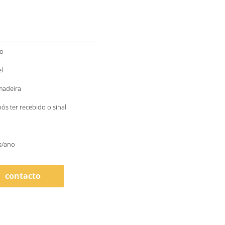
to
l
madeira
pós ter recebido o sinal
s/ano
contacto