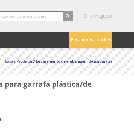
Portuguese
search
Peça umas citações
Casa
/
Produtos
/
Equipamento de embalagem do psiquiatra
 para garrafa plástica/de
China