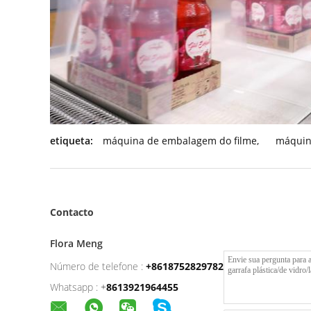
etiqueta:
máquina de embalagem do filme
,
máquin
Contacto
Flora Meng
Número de telefone :
+8618752829782
Whatsapp :
+
8613921964455