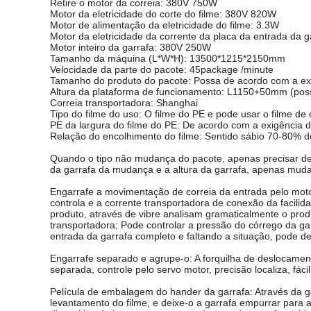
Retire o motor da correia: 380V 750W
Motor da eletricidade do corte do filme: 380V 820W
Motor de alimentação da eletricidade do filme: 3.3W
Motor da eletricidade da corrente da placa da entrada da 
Motor inteiro da garrafa: 380V 250W
Tamanho da máquina (L*W*H): 13500*1215*2150mm
Velocidade da parte do pacote: 45package /minute
Tamanho do produto do pacote: Possa de acordo com a exig
Altura da plataforma de funcionamento: L1150+50mm (poss
Correia transportadora: Shanghai
Tipo do filme do uso: O filme do PE e pode usar o filme de 
PE da largura do filme do PE: De acordo com a exigência 
Relação do encolhimento do filme: Sentido sábio 70-80% d
Quando o tipo não mudança do pacote, apenas precisar de
da garrafa da mudança e a altura da garrafa, apenas muda
Engarrafe a movimentação de correia da entrada pelo motor
controla e a corrente transportadora de conexão da facili
produto, através de vibre analisam gramaticalmente o produ
transportadora; Pode controlar a pressão do córrego da ga
entrada da garrafa completo e faltando a situação, pode de
Engarrafe separado e agrupe-o: A forquilha de deslocament
separada, controle pelo servo motor, precisão localiza, fáci
Película de embalagem do hander da garrafa: Através da ga
levantamento do filme, e deixe-o a garrafa empurrar para a