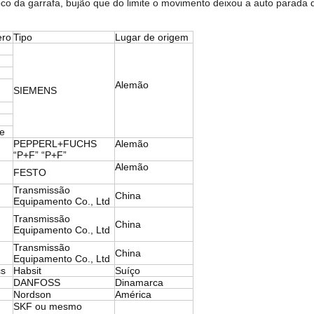
co da garrafa, bujão que do limite o movimento deixou a auto parada d
ro
Tipo
Lugar de origem
Alemão
SIEMENS
e
PEPPERL+FUCHS
Alemão
“P+F” “P+F”
Alemão
FESTO
Transmissão
China
Equipamento Co., Ltd
Transmissão
China
Equipamento Co., Ltd
Transmissão
China
Equipamento Co., Ltd
cs
Habsit
Suíço
DANFOSS
Dinamarca
Nordson
América
SKF ou mesmo