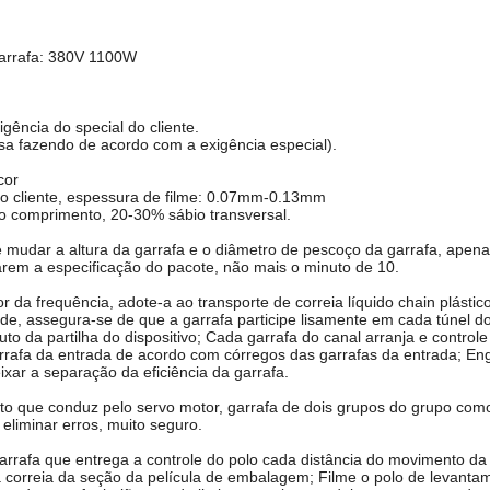
garrafa: 380V 1100W
ência do special do cliente.
a fazendo de acordo com a exigência especial).
cor
do cliente, espessura de filme: 0.07mm-0.13mm
o comprimento, 20-30% sábio transversal.
 mudar a altura da garrafa e o diâmetro de pescoço da garrafa, apen
rem a especificação do pacote, não mais o minuto de 10.
 da frequência, adote-a ao transporte de correia líquido chain plásti
dade, assegura-se de que a garrafa participe lisamente em cada túnel
to da partilha do dispositivo; Cada garrafa do canal arranja e control
rrafa da entrada de acordo com córregos das garrafas da entrada; Enga
ixar a separação da eficiência da garrafa.
o que conduz pelo servo motor, garrafa de dois grupos do grupo como 
l eliminar erros, muito seguro.
rrafa que entrega a controle do polo cada distância do movimento da 
 correia da seção da película de embalagem; Filme o polo de levantame