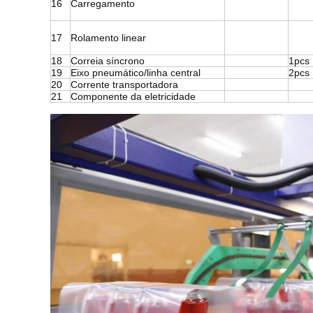
16
Carregamento
17
Rolamento linear
18
Correia síncrono
1pcs
19
Eixo pneumático/linha central
2pcs
20
Corrente transportadora
21
Componente da eletricidade