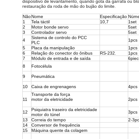
dispositivo de levantamento, quando gota da garrafa ou blo
restauração da roda de mão do bujão do limite.
Não
Nome
Especificação
Núme
1
Tela táctil
10,7
1set
2
Motor bonde servo
5set
3
Controlador servo
5set
Sistema de controlo do PCC
4
1pcs
PLC
5
Placa da manipulação
1pcs
6
Relação do conector do ônibus
RS-232.
1pcs
7
Módulo de entrada e de saída
6piec
8
Fotocélula
9
Pneumática
10
Caixa de engrenagens
4pcs
Transporte da força
11
motor da eletricidade
2pcs
Psiquiatra traseiro da eletricidade
12
3pcs
motor do túnel
13
Correia do tempo
2-3p
14
Conversor de frequência
15
Máquina quente da colagem