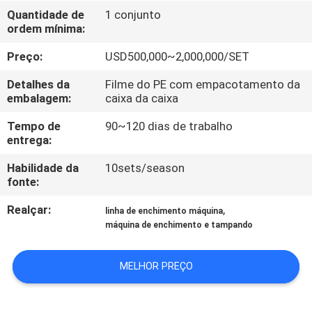
FÁBRICA
Quantidade de
1 conjunto
ordem mínima:
CONTROLE
Preço:
USD500,000~2,000,000/SET
DA
Detalhes da
Filme do PE com empacotamento da
QUALIDADE
embalagem:
caixa da caixa
Tempo de
90~120 dias de trabalho
entrega:
CONTACTE-
NOS
Habilidade da
10sets/season
fonte:
Realçar:
,
NOTÍCIA
linha de enchimento máquina
máquina de enchimento e tampando
PEÇA
MELHOR PREÇO
UMAS
CITAÇÕES