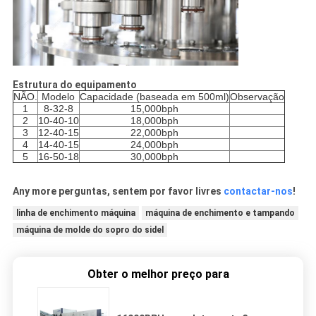
Estrutura do equipamento
NÃO.
Modelo
Capacidade (baseada em 500ml)
Observação
1
8-32-8
15,000bph
2
10-40-10
18,000bph
3
12-40-15
22,000bph
4
14-40-15
24,000bph
5
16-50-18
30,000bph
Any more perguntas, sentem por favor livres
contactar-nos
!
linha de enchimento máquina
máquina de enchimento e tampando
máquina de molde do sopro do sidel
Obter o melhor preço para