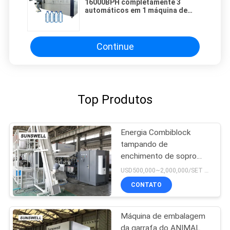
16000BPH completamente 3
automáticos em 1 máquina de
enchimento da água, sistema de
engarrafamento da água
Continue
Top Produtos
Energia Combiblock
tampando de
enchimento de sopro
eficiente
USD500,000~2,000,000/SET MOQ:1 conjunto
CONTATO
Máquina de embalagem
da garrafa do ANIMAL