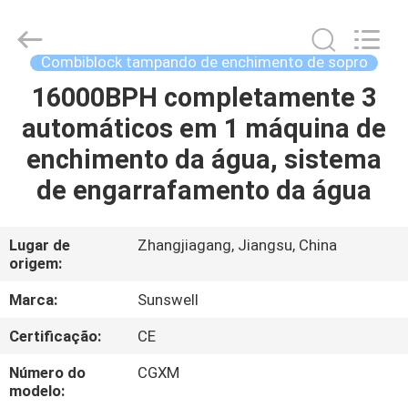
2026
Zhangjiagang
Sunswell
Machinery
Co.,
Combiblock tampando de enchimento de sopro
Ltd..
All
Rights
16000BPH completamente 3
CASA
Reserved.
automáticos em 1 máquina de
PRODUTOS
enchimento da água, sistema
de engarrafamento da água
VÍDEOS
Lugar de
Zhangjiagang, Jiangsu, China
origem:
SOBRE
NÓS
Marca:
Sunswell
Certificação:
CE
EXCURSÃO
Número do
CGXM
DA
modelo: