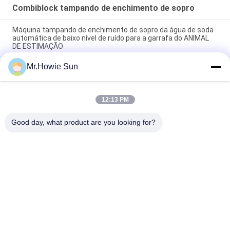
Combiblock tampando de enchimento de sopro
Máquina tampando de enchimento de sopro da água de soda
automática de baixo nível de ruído para a garrafa do ANIMAL
DE ESTIMAÇÃO
Mr.Howie Sun
máquina de 330ml 550ml 1500ml Combiblock/linha de
produção tampando de enchimento de sopro
Bebida líquida automática Combiblock tampando de
12:13 PM
enchimento de sopro para o empacotamento de
engarrafamento
Good day, what product are you looking for?
Categorias populares
Todos
Máquina De Envase 
Máquinas De 
De Bebidas
Enchimento De Água
Carbonatadas, 
Máquina De 
Máquina De 
Enchimento De 
Enchimento
Água De 5 Galões