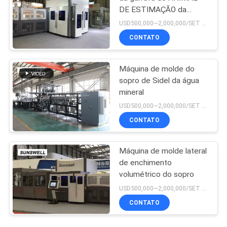
DE ESTIMAÇÃO da
sução da poeira do
USD500,000~2,000,000/SET MOQ:1 conjunto
vácuo
CONTATO
Máquina de molde do
sopro de Sidel da água
mineral
USD500,000~2,000,000/SET MOQ:1 conjunto
CONTATO
Máquina de molde lateral
de enchimento
volumétrico do sopro
USD500,000~2,000,000/SET MOQ:1 conjunto
CONTATO