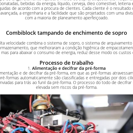
onatadas, bebidas da energia, líquido, cerveja, óleo comestível, leiteria
quidas de acordo com a procura de clientes. Cada cliente é o resultado
avançada, a engenharia e a facilidade que são projetados com uma divi
com a maioria de planeamento aperfeiçoado.
Combiblock tampando de enchimento de sopro
lta velocidade combina o sistema de sopro, o sistema de arquivamento
do armazenamento, que melhoraram a condição higiênica de empacotamen
l mas para abaixar o consumo de energia, reduz desse modo os custos 
Processo de trabalho
1.
Alimentação e decifrar da pré-forma
mentação e de decifrar da pré-forma, em que as pré-formas atravessam
pré-formas automaticamente são classificadas e entregadas por dois cil
iadas para trás ao funil da pré-forma. O processo do todo de decifrar
elevada sem riscos da pré-forma.