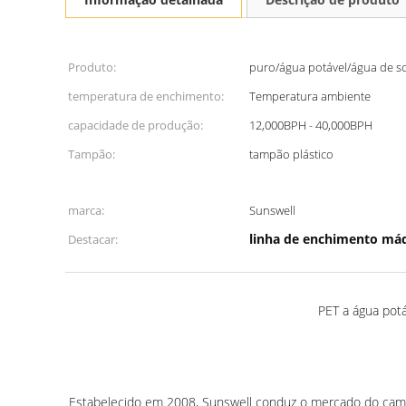
Produto:
puro/água potável/água de s
temperatura de enchimento:
Temperatura ambiente
capacidade de produção:
12,000BPH - 40,000BPH
Tampão:
tampão plástico
marca:
Sunswell
linha de enchimento má
Destacar:
PET a água pot
Estabelecido em 2008, Sunswell conduz o mercado do camp