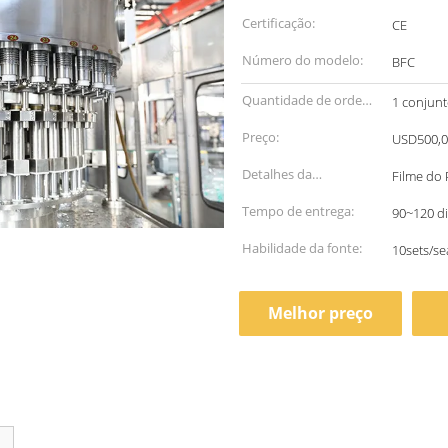
Certificação:
CE
Número do modelo:
BFC
Quantidade de ordem
1 conjun
mínima:
Preço:
USD500,0
Detalhes da
Filme do
embalagem:
Tempo de entrega:
90~120 di
Habilidade da fonte:
10sets/s
Melhor preço