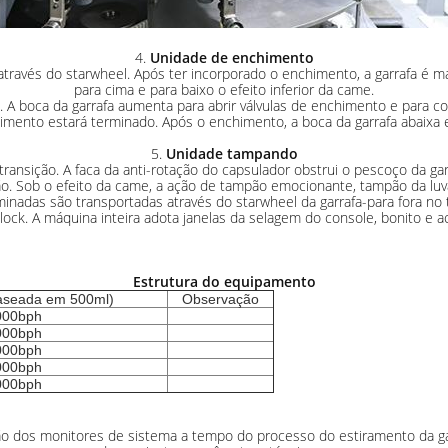
4.
Unidade de enchimento
através do starwheel. Após ter incorporado o enchimento, a garrafa é ma
para cima e para baixo o efeito inferior da came.
A boca da garrafa aumenta para abrir válvulas de enchimento e para 
himento estará terminado. Após o enchimento, a boca da garrafa abaixa 
5.
Unidade tampando
ansição. A faca da anti-rotação do capsulador obstrui o pescoço da garr
o. Sob o efeito da came, a ação de tampão emocionante, tampão da l
minadas são transportadas através do starwheel da garrafa-para fora no t
ock. A máquina inteira adota janelas da selagem do console, bonito e ac
Estrutura do equipamento
aseada em 500ml)
Observação
000bph
000bph
000bph
000bph
000bph
são dos monitores de sistema a tempo do processo do estiramento da g