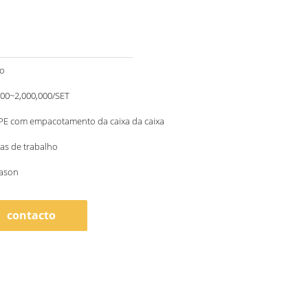
to
00~2,000,000/SET
 PE com empacotamento da caixa da caixa
as de trabalho
eason
contacto