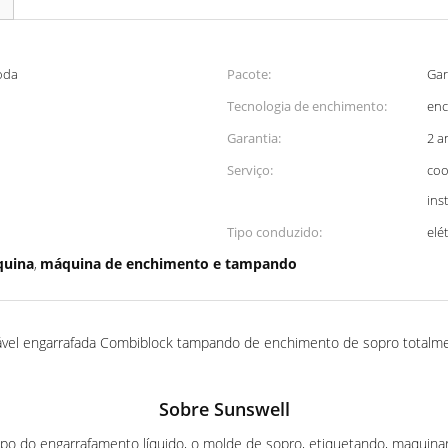
oda
Pacote:
Gar
Tecnologia de enchimento:
enc
Garantia:
2 a
Serviço:
coo
ins
Tipo conduzido:
elé
quina
máquina de enchimento e tampando
,
ável engarrafada Combiblock tampando de enchimento de sopro totalm
Sobre Sunswell
o do engarrafamento líquido, o molde de sopro, etiquetando, maquin