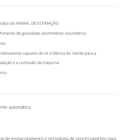
rafas do ANIMAL DE ESTIMAÇÃO
himento de gravidade, enchimento volumétrico
nos
rdenadores capazes de vir à fábrica do cliente para a
talação e a comissão da máquina
trico
ente automático
aria de empacotamento e tecnologia de processamento para