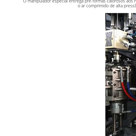
O manipulador especial entrega pré-formas calorosos aos 
o ar comprimido de alta pressã