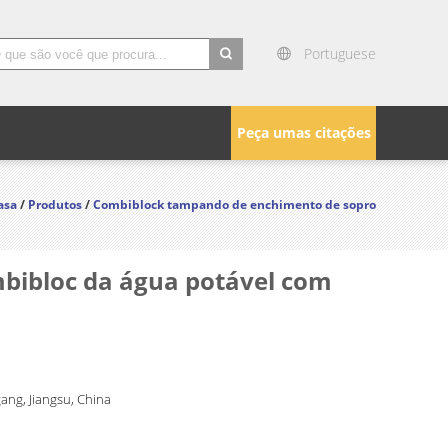
Portuguese
search
Peça umas citações
asa
/
Produtos
/
Combiblock tampando de enchimento de sopro
ibloc da água potável com
ang, Jiangsu, China