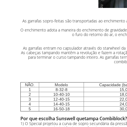
As garrafas sopro-feitas são transportadas ao enchimento 
O enchimento adota a maneira do enchimento de gravidade. 
o furo do retorno do ar, o enc
As garrafas entram no capsulador através do starwheel da tr
As cabeças tampando mantêm a revolução e fazem a rotaçã
para terminar o curso tampando inteiro. As garrafas ter
combibl
NÃO.
Modelo
Capacidade (b
1
8-32-8
15,
2
10-40-10
18,
3
12-40-15
22,
4
14-40-15
24,
5
16-50-18
30,
Por que escolha Sunswell quetampa Combiblock?
1) O Special projetou a curva de sopro secundária da pres