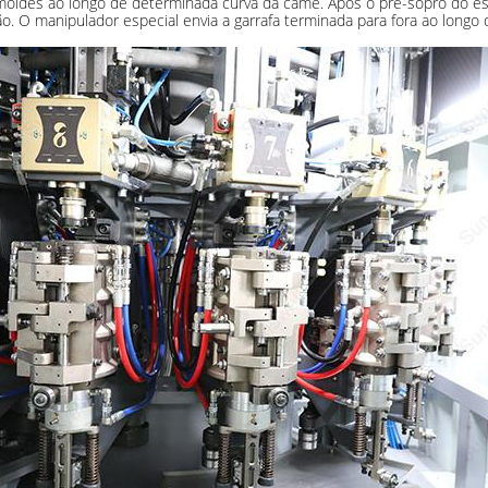
moldes ao longo de determinada curva da came. Após o pre-sopro do est
o. O manipulador especial envia a garrafa terminada para fora ao longo