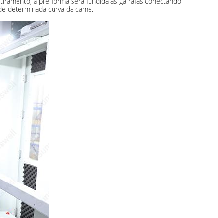
iramento, a pré-forma será fundida às garrafas conectando
 de determinada curva da came.